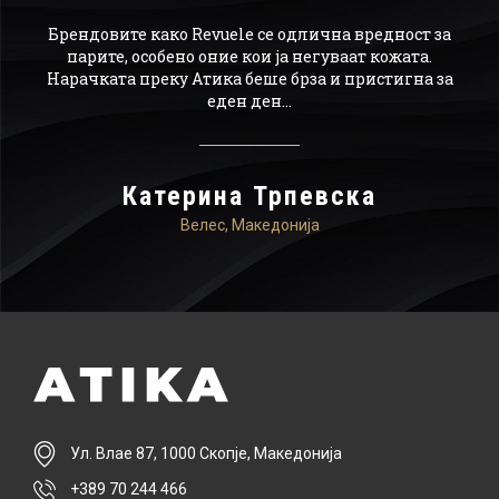
ајн,
Брендовите како Revuele се одлична вредност за
О
а го
парите, особено оние кои ја негуваат кожата.
р
Нарачката преку Атика беше брза и пристигна за
по
ачам
еден ден...
мо
ика.
Катерина Трпевска
Велес, Македонија
Ул. Влае 87, 1000 Скопје, Македонија
+389 70 244 466