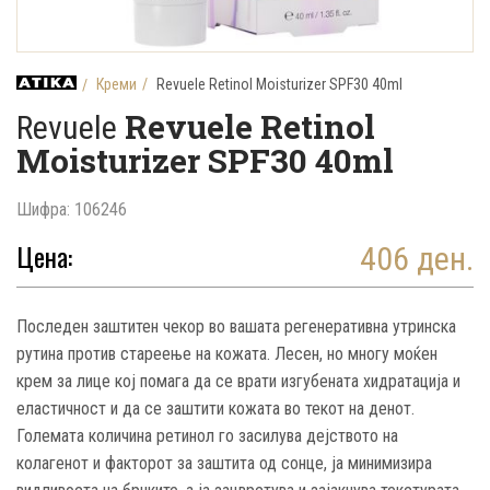
Креми
Revuele Retinol Moisturizer SPF30 40ml
Revuele Retinol
Revuele
Moisturizer SPF30 40ml
Шифра: 106246
Цена:
406 ден.
Последен заштитен чекор во вашата регенеративна утринска
рутина против стареење на кожата. Лесен, но многу моќен
крем за лице кој помага да се врати изгубената хидратација и
еластичност и да се заштити кожата во текот на денот.
Големата количина ретинол го засилува дејството на
колагенот и факторот за заштита од сонце, ја минимизира