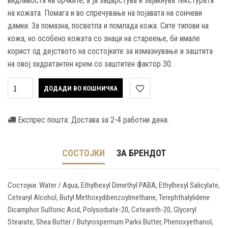
видливоста на брчките, а ја зацврстува и зајакнува текстурата
на кожата. Помага и во спречување на појавата на сончеви
дамки. За помазна, посветла и помлада кожа. Сите типови на
кожа, но особено кожата со знаци на стареење, би имале
корист од дејството на состојките за измазнување и заштита
на овој хидратантен крем со заштитен фактор 30.
ДОДАДИ ВО КОШНИЧКА
Експрес пошта: Достава за 2-4 работни дена.
СОСТОЈКИ
ЗА БРЕНДОТ
Состојки: Water / Aqua, Ethylhexyl Dimethyl PABA, Ethylhexyl Salicylate,
Cetearyl Alcohol, Butyl Methoxydibenzoylmethane, Terephthalylidene
Dicamphor Sulfonic Acid, Polysorbate-20, Ceteareth-20, Glyceryl
Stearate, Shea Butter / Butyrospermum Parkii Butter, Phenoxyethanol,