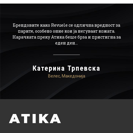
ајн,
Брендовите како Revuele се одлична вредност за
О
а го
парите, особено оние кои ја негуваат кожата.
р
Нарачката преку Атика беше брза и пристигна за
по
ачам
еден ден...
мо
ика.
Катерина Трпевска
Велес, Македонија