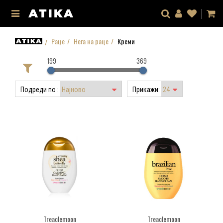
Раце
Нега на раце
Креми
199
369
Подреди по :
Прикажи:
Treaclemoon
Treaclemoon