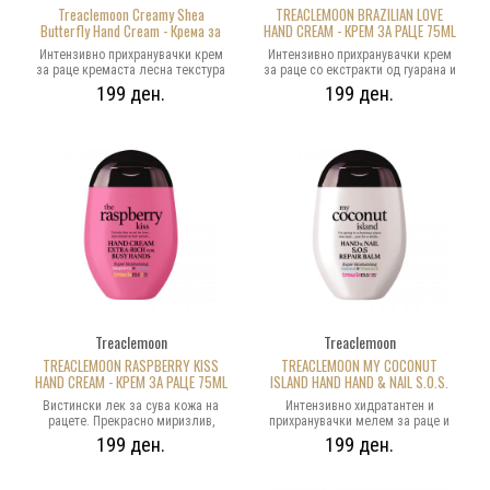
Treaclemoon Creamy Shea
TREACLEMOON BRAZILIAN LOVE
Butterfly Hand Cream - Крема за
HAND CREAM - КРЕМ ЗА РАЦЕ 75ML
раце 75ml
Интензивно прихранувачки крем
Интензивно прихранувачки крем
за раце кремаста лесна текстура
за раце со екстракти од гуарана и
изобилство од екстракти од шеа
масло од макадамија.
199 ден.
199 ден.
путер за хидратантни и
Долготраен пријатен мирис.
смирувачки ефекти на кожата.
ВЕГАН.
Долготраен ВЕГАН мирис.
Treaclemoon
Treaclemoon
TREACLEMOON RASPBERRY KISS
TREACLEMOON MY COCONUT
HAND CREAM - КРЕМ ЗА РАЦЕ 75ML
ISLAND HAND HAND & NAIL S.O.S.
REPAIR BALM - КРЕМ ЗА РАЦЕ 75ML
Вистински лек за сува кожа на
Интензивно хидратантен и
рацете. Прекрасно миризлив,
прихранувачки мелем за раце и
супер влажен крем за раце кој
нокти со масло од макадамија и
199 ден.
199 ден.
изобилува со екстракти од
екстракти од цреша. Долготраен
растителни масла за инстантно
мирис. Содржи кокосово масло и
меки и мазни раце. Долготраен
витамин Е. ВЕГАН