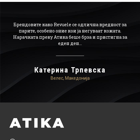
ајн,
Брендовите како Revuele се одлична вредност за
О
а го
парите, особено оние кои ја негуваат кожата.
р
Нарачката преку Атика беше брза и пристигна за
по
ачам
еден ден...
мо
ика.
Катерина Трпевска
Велес, Македонија