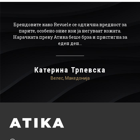
ајн,
Брендовите како Revuele се одлична вредност за
О
а го
парите, особено оние кои ја негуваат кожата.
р
Нарачката преку Атика беше брза и пристигна за
по
ачам
еден ден...
мо
ика.
Катерина Трпевска
Велес, Македонија