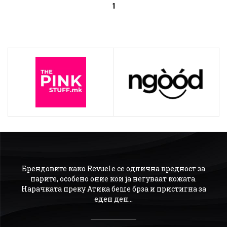
1
ајн,
Брендовите како Revuele се одлична вредност за
О
а го
парите, особено оние кои ја негуваат кожата.
р
Нарачката преку Атика беше брза и пристигна за
по
ачам
еден ден...
мо
ика.