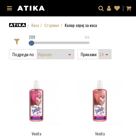
Коса
Стајлинг
Колор спреј за коса
209
209
Подреди по :
Прикажи:
Venita
Venita