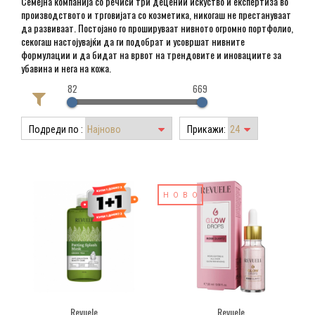
Семејна компанија со речиси три децении искуство и експертиза во
производството и трговијата со козметика, никогаш не престануваат
да развиваат. Постојано го прошируваат нивното огромно портфолио,
секогаш настојувајќи да ги подобрат и усовршат нивните
формулации и да бидат на врвот на трендовите и иновациите за
убавина и нега на кожа.
82
669
Подреди по :
Прикажи:
НОВО
Revuele
Revuele