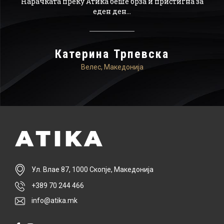
Нарачката преку Атика беше брза и пристигна за
по
ачам
еден ден...
мо
ика.
Катерина Трпевска
Велес, Македонија
Ул. Влае 87, 1000 Скопје, Македонија
+389 70 244 466
info@atika.mk