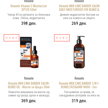
Revuele
Revuele
Revuele Vitamin C Moisturizer
Revuele MEN CARE BARBER SALON
SPF20 50ml
DAILY MOISTURISER FOR BEARD &
FACE - Дневен хидратантен
Чекор #3 во рутината за блескава
Дневен хидратантен балзам за
балзам за нега на кожата на
кожа. Лесна, хидратантна
нега на кожата на лицето.
лицето 80ml
формула, богата со витамин Ц,
Смирува иритација и чешање на
398 ден.
269 ден.
која помага да се заштити кожата
кожата, ја враќа природната
од слободни радикали и
еластичност на кожата и одговара
предвремено стареење. Со
за стилизирање на брадата,
редовна употреба ги обезбојува
косата и мустаќите. Иновативен
НОВО
темните дамки, што резултира со
НОВО
состав кој особено годи на
почист, побистар и изедначен тен,
чувствителна, сува, но и
затегната кожа и здрав блескав
претерано мрсна кожа, а не
сјај. Овој лесен, а интензивно
остава мрсни траги на кожата и
осветлувачки крем, одговара на
брадата
сите типови кожи, но особено годи
на уморна кожа, како и на кожа
склона кон хиперпигментација.
Кремот за лице има заштитен
фактор 20.
Revuele
Revuele
Revuele MEN CARE BARBER SALON-
Revuele MEN CARE BARBER 3 IN 1-
BEARD OIL - Масло за брада 30ml
BEARD,FACE&HAIR WASH - Гел-
шампон за мажи 300ml
Уникатна мешавина на масла од
Гел-шампон за мажи, за
семки од грозје, арган и авокадо,
секојдневна употреба за нега на
која ги омекнува брадата и
коса, брада и кожата на лицето.
369 ден.
319 ден.
мустаќите и го олеснува
Ефикасно ја отстранува
расчешлувањето. Изобилствоto
нечистотијата, непријатните