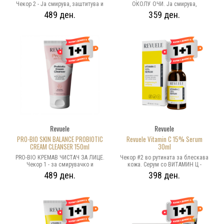
Чекор 2 - Ја смирува, заштитува и
ОКОЛУ ОЧИ. Ја смирува,
навлажнува, чувствителната и
заштитува и навлажнува,
489 ден.
359 ден.
нетолерантна кожа. Probio
чувствителната и нетолерантна
технологијата работи на поправка
кожа. Лесна кремаста текстура
на функцијата на бариерата и на
која длабински прихранува и
зачувување на природниот
помага брзо да се смири нежната
микробиом на кожата. Лесна
кожата околу очите. Елиминира
кремаста текстура која
чувство на пецкање, сувост и
длабински хидрира и помага брзо
повремено црвенило. Probio
да се смири кожата кога е
технологијата работи на поправка
иритирана. Елиминира чувство на
на функцијата на бариерата и на
пецкање, сувост и повремено
зачувување на природниот
црвенило.
микробиом на кожата.
Revuele
Revuele
PRO-BIO SKIN BALANCE PROBIOTIC
Revuele Vitamin C 15% Serum
CREAM CLEANSER 150ml
30ml
PRO-BIO КРЕМАВ ЧИСТАЧ ЗА ЛИЦЕ.
Чекор #2 во рутината за блескава
Чекор 1 - за смирувачко и
кожа. Серум со ВИТАМИН Ц -
хидратантно секојдневно миење
моќен антиоксидантен производ
489 ден.
398 ден.
на кожата за чувствителна и
кој успешно таргетира многу
нетолерантна кожа. Технологијата
проблеми на кожата:
на пробиотик работи на
пигментација, промена на тенот,
подобрување на функцијата на
нерамна текстура, фини линии,
заштитната бариера и на
бори. Го засилува производството
зачувување на природниот
на колаген со што се зацврстува
микробиом на кожата. Нежно ја
кожата и одложува појава на