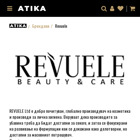
Брендови
Revuele
REVUELE Ltd е добро почитуван, глобално произведувач на козметика
и производи за лична хигиена. Веруваат дека производите за
убавина треба да бидат достапни за секого, и затоа се фокусирани
на развивање на формулации кои се докажани како делотворни, но
достапни за масовниот потрошувач.