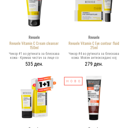
чисти шминката и вишокот на
брчки. Доколку се користи
себум од лицето, додека богатата
редовно, брзо ќе бидат видливи
кремаста формула ја навлажнува
ефектите. За сите типови кожи, но
кожата и помага да се смири
особено за оние со нерамномерен
иритацијата.
тен, склони кон
хиперпигментација, без енергија и
сјај.
Revuele
Revuele
Revuele Vitamin C Cream cleanser
Revuele Vitamin C Eye contour fluid
150ml
25ml
Чекор #1 во рутината за блескава
Чекор #4 во рутината за блескава
кожа - Кремав чистач за лице со
кожа. Моќен антиоксиданс кој
лесно пенлива формула, за нежно
интензивно делува на нежната
535 ден.
279 ден.
отстранување на шминка, мрсни
регија околу очите: ја подобрува
траги и нечистотии, без да ја
еластичноста на кожата и ја
наруши природната бариера на
намалува видливоста на тенките
кожата, одржувајќи ја хидрирана и
фини линии. Големото количество
мека. Го подобрува тенот, ја
НОВО
на стабилизиран витамин Ц
осветлува кожата и дава енергија,
помага да се намалат темните
видливо ја освежува и го
кругови околу очите и знаците на
подобрува сјајот. За сите типови
замор. Редовната употреба ќе
кожа, а особено за дехидрирана
овозможи брзо и видливо
кожа, уморна, без енергија и сјај.
подобрување на состојбата на
нежната кожа околу очите -
подмладена кожа со блескав сјај.
Одговара на сите типови кожи, но
особено на оние кои се склони
кон дехидрирање, темни, подуени
и истакнати подочници.