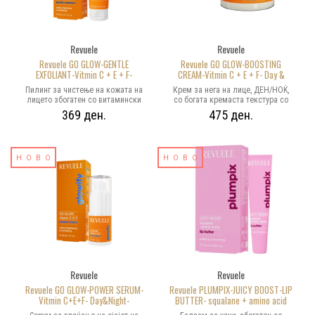
Revuele
Revuele
Revuele GO GLOW-GENTLE
Revuele GO GLOW-BOOSTING
EXFOLIANT-Vitmin C + E + F-
CREAM-Vitmin C + E + F- Day &
BRIGHTENING & REVITALIZING-
Night- BRIGHTENING
Пилинг за чистење на кожата на
Крем за нега на лице, ДЕН/НОЌ,
пилинг за чистење на кожата на
&REVITALIZING- Крем за нега на
лицето збогатен со витамински
со богата кремаста текстура со
лицето 50ml
лице, ДЕН/НОЌ 50ml
комплекс со антиоксидативен
мали честички што се топат, за
369 ден.
475 ден.
ефект кој ѝ дава на кожата здрав
интензивна ревитализација на
сјај. Нежна формула со гел
кожата и свеж изглед.
текстура со мали честички
Витамински комплекс со
наменети за ревитализација и
антиоксидативно дејство, здрав
НОВО
освежен изглед на кожата на
НОВО
изглед и сјај на лицето, вратот и
лицето. Погоден за кожа со
деколтето
нерамномерен тен и флеки/
пигменти- препорачано-2-3 пати
неделно
Revuele
Revuele
Revuele GO GLOW-POWER SERUM-
Revuele PLUMPIX-JUICY BOOST-LIP
Vitmin C+E+F- Day&Night-
BUTTER- squalane + amino acid
BRIGHTENING &REVITALIZING-
acids- Балзам за усни 15ml