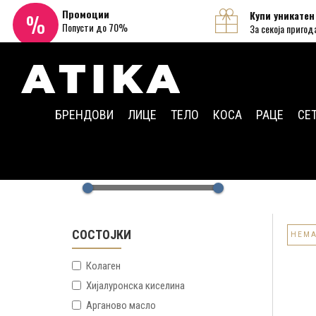
Промоции
Купи уникатен
%
Попусти до 70%
За секоја пригод
БРЕНДОВИ
ЛИЦЕ
ТЕЛО
КОСА
РАЦЕ
СЕ
Лице
Креми
Anti-aging креми
269
1399
СОСТОЈКИ
НЕМА
Колаген
Хијалуронска киселина
Арганово масло