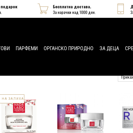
 подарок
Бесплатна достава.
Д
а.
За нарачки над 1000 ден.
З
ТОВИ
ПАРФЕМИ
ОРГАНСКО ПРИРОДНО
ЗА ДЕЦА
СР
Прика
 НА ЗАЛИХА