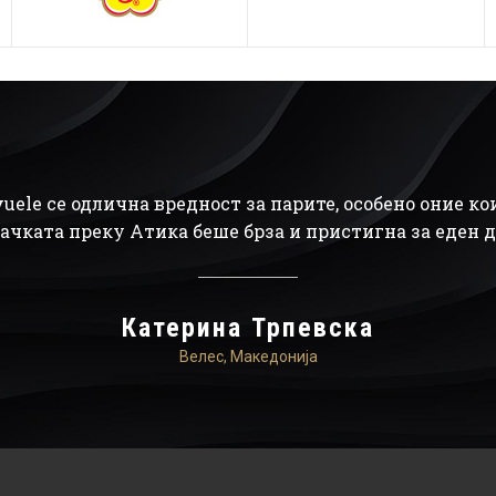
uele се одлична вредност за парите, особено оние кои
ачката преку Атика беше брза и пристигна за еден де
Катерина Трпевска
Велес, Македонија