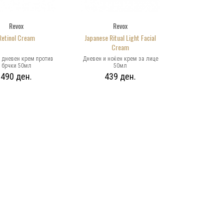
Revox
Revox
Retinol Cream
Japanese Ritual Light Facial
Cream
 дневен крем против
Дневен и ноќен крем за лице
брчки 50мл
50мл
490 ден.
439 ден.