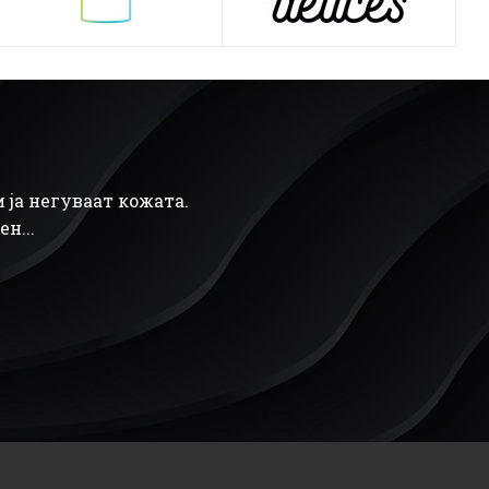
 ја негуваат кожата.
н...