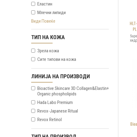
Еластин
Млечни липиди
Види Повеќе
HLT
PL
Supe
ТИП НА КОЖА
И
хидр
ли
св
те
Зрела кожа
сер
Сите типови на кожа
кад
хиј
има 
ЛИНИЈА НА ПРОИЗВОДИ
клуч
п
Bioactive Skincare 3D Collagen&Elastin+
кожа
Organic phospholipids
на 
Hada Labo Premium
хидр
зас
Revox-Japanese Ritual
на
па
Revox Retinol
Bioa
ТИП НА ПРОИЗВОД