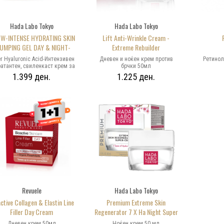
Hada Labo Tokyo
Hada Labo Tokyo
-W-INTENSE HYDRATING SKIN
Lift Anti-Wrinkle Cream -
UMPING GEL DAY & NIGHT-
Extreme Rebuilder
Super Hyaluronic Acid-
r Hyaluronic Acid-Интензивен
Дневен и ноќен крем против
Ретинол
нтензивен хидратантен,
атантен, свиленкаст крем за
брчки 50мл
це за ДЕН & НОЌ со геласта
иленкаст крем за лице за
1.399 ден.
1.225 ден.
кстура и карактеристики на
ДЕН & НОЌ
ум, инстантно, длабински ја
хидрира кожата и ја прави
ифено мека на површината,
благодарение на супер
алуронската киселина која ја
во големи количини. Другите
ни состојки: колаген, аргинин
и церамиди, инстантно ја
одобруваат текстурата на
та, ја смалуваат видливоста
тенките-фини линии и борите,
помагаат да се одржи
атацијата на високо ниво и ја
илуваат зажтитната бариера
 кожата. Без парабени, бои,
Revuele
Hada Labo Tokyo
рфеми и минерални масла
ctive Collagen & Elastin Line
Premium Extreme Skin
Filler Day Cream
Regenerator 7 X Ha Night Super
Cream 7 Types Of Hyaluronic Acid
Дневен крем 50мл
Ноќен крем 50 мл