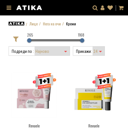
Лице
Нега на очи
Креми
265
1168
Подреди по :
Прикажи:
Revuele
Revuele