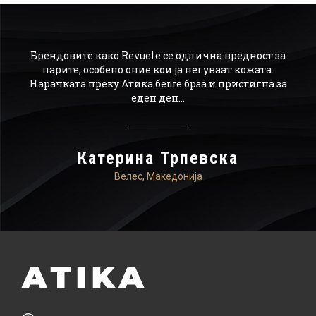
ајн,
Брендовите како Revuele се одлична вредност за
О
а го
парите, особено оние кои ја негуваат кожата.
р
Нарачката преку Атика беше брза и пристигна за
по
ачам
еден ден...
мо
ика.
Катерина Трпевска
Велес, Македонија