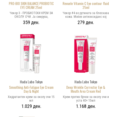
PRO-BIO SKIN BALANCE PROBIOTIC
Revuele Vitamin C Eye contour fluid
EYE CREAM 25ml
25ml
Чекор 3 - ПРОБИОТСКИ КРЕМ ЗА
Чекор #4 во рутината за блескава
ОКОЛУ ОЧИ. Ја смирува,
кожа. Моќен антиоксиданс кој
заштитува и навлажнува,
интензивно делува на нежната
359 ден.
279 ден.
чувствителната и нетолерантна
регија околу очите: ја подобрува
кожа. Лесна кремаста текстура
еластичноста на кожата и ја
која длабински прихранува и
намалува видливоста на тенките
помага брзо да се смири нежната
фини линии. Големото количество
кожата околу очите. Елиминира
на стабилизиран витамин Ц
чувство на пецкање, сувост и
помага да се намалат темните
повремено црвенило. Probio
кругови околу очите и знаците на
технологијата работи на поправка
замор. Редовната употреба ќе
на функцијата на бариерата и на
овозможи брзо и видливо
зачувување на природниот
подобрување на состојбата на
микробиом на кожата.
нежната кожа околу очите -
подмладена кожа со блескав сјај.
Одговара на сите типови кожи, но
особено на оние кои се склони
кон дехидрирање, темни, подуени
и истакнати подочници.
Hada Labo Tokyo
Hada Labo Tokyo
Smoothing Anti-Fatigue Eye Cream
Deep Wrinkle Corrector Eye &
Day & Night
Mouth Area Cream Red
Хидратантен крем за околу очи 15
Крем против брчки за околу очи и
мл
уста 40+ 15мл
1.029 ден.
1.168 ден.