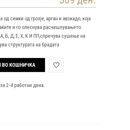
369 ден.
од семки од грозје, арган и авокадо, која
таќите и го олеснува расчешлувањето.
, Б, Д, Е, Х, К И ПП,спречува сушење на
нува структурата на брадата
 ВО КОШНИЧКА
за 2-4 работни дена.