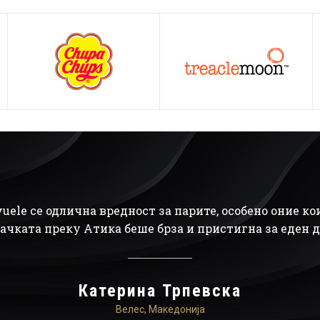
анти
uele се одлична вредност за парите, особено оние кои
ачката преку Атика беше брза и пристигна за еден де
Катерина Трпевска
Велес, Македонија