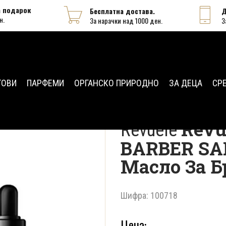
а подарок
Бесплатна достава.
Д
н.
За нарачки над 1000 ден.
З
ТОВИ
ПАРФЕМИ
ОРГАНСКО ПРИРОДНО
ЗА ДЕЦА
СР
Серуми
Revuele MEN
Revu
Revuele
BARBER SA
Масло За Б
Шифра: 100718
Цена: