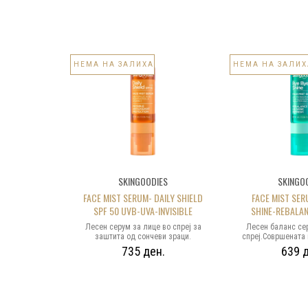
НЕМА НА ЗАЛИХА
НЕМА НА ЗАЛИХ
SKINGOODIES
SKINGO
EN HOUR -
FACE MIST SERUM- DAILY SHIELD
FACE MIST SER
L-OVER GLOW
SPF 50 UVB-UVA-INVISIBLE
SHINE-REBALAN
рум 20ml
ANTIOXIDANT PROTECTION-with
REFRESH-with 5
самостојна
Лесен серум за лице во спреј за
Лесен баланс се
FERULIC ACID, VITAMIN E &
2% PHA, 0.5%Z
а мешање со
заштита од сончеви зраци.
спреј.Совршената
ни креми за
Совршената комбинација која
ниацинамид + цин
RESVERATROL
MATTIFYING
.
735 ден.
639 д
аста текстура
освен СПФ заштита, делува и како
измазнување и 
но златен
моќен антиоксиданс и интензивен
лачењето себум О
асен мазен
хидратор. Незаменлив
во борбата против
неверојатен
придружник во рутината за нега на
кожа
ефлектира
сите типови кожа, во текот на
гатен со
целата година .