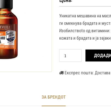
Уникатна мешавина на масла 
ги омекнува брадата и мус
Изобилствоto од витамини: А
кожата и брадата и ја зајак
ДОДАДИ
Експрес пошта: Достава 
ЗА БРЕНДОТ