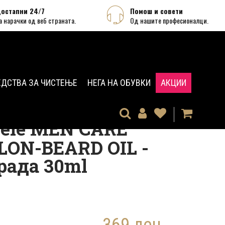
остапни 24/7
Помош и совети
а нарачки од веб страната.
Од нашите професионалци.
ЕДСТВА ЗА ЧИСТЕЊЕ
НЕГА НА ОБУВКИ
АКЦИИ
 CARE BARBER SALON-BEARD OIL - Масло за брада 30ml
ele MEN CARE
LON-BEARD OIL -
рада 30ml