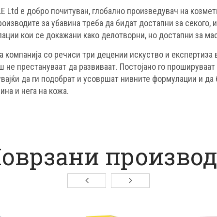
E Ltd е добро почитуван, глобално произведувач на козмет
роизводите за убавина треба да бидат достапни за секого, 
ации кои се докажани како делотворни, но достапни за ма
а компанија со речиси три децении искуство и експертиза в
ш не престануваат да развиваат. Постојано го прошируваат
увајќи да ги подобрат и усовршат нивните формулации и да
ина и нега на кожа.
оврзани произво