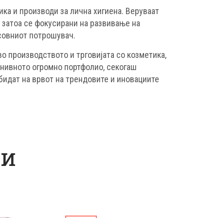
ика и производи за лична хигиена. Веруваат
и затоа се фокусирани на развивање на
совниот потрошувач.
о производството и трговијата со козметика,
 нивното огромно портфолио, секогаш
 бидат на врвот на трендовите и иновациите
ди