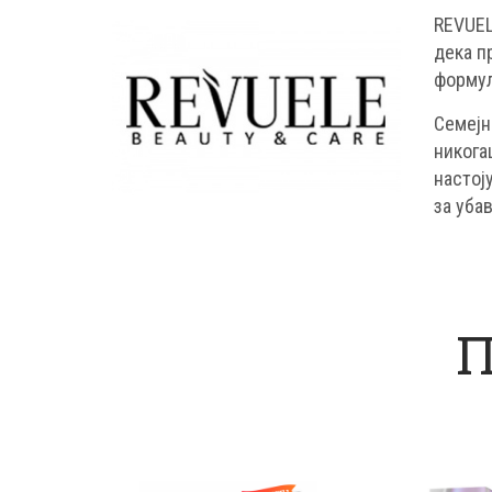
REVUEL
дека п
формул
Семејн
никога
настој
за убав
П