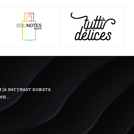
 ја негуваат кожата.
н...